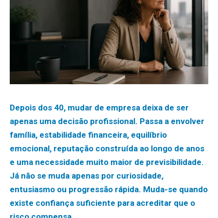
Depois dos 40, mudar de empresa deixa de ser
apenas uma decisão profissional. Passa a envolver
família, estabilidade financeira, equilíbrio
emocional, reputação construída ao longo de anos
e uma necessidade muito maior de previsibilidade.
Já não se muda apenas por curiosidade,
entusiasmo ou progressão rápida. Muda-se quando
existe confiança suficiente para acreditar que o
risco compensa.