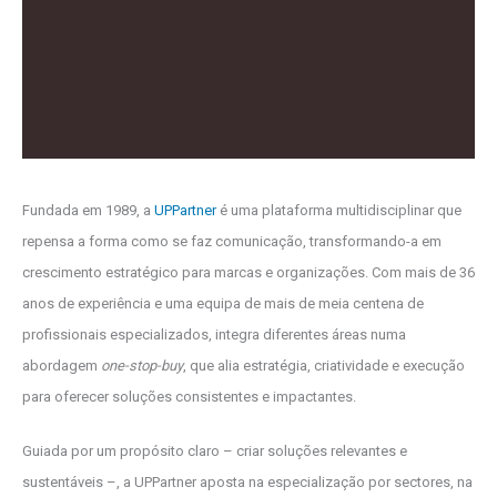
Fundada em 1989, a
UPPartner
é uma plataforma multidisciplinar que
repensa a forma como se faz comunicação, transformando-a em
crescimento estratégico para marcas e organizações. Com mais de 36
anos de experiência e uma equipa de mais de meia centena de
profissionais especializados, integra diferentes áreas numa
abordagem
one-stop-buy
, que alia estratégia, criatividade e execução
para oferecer soluções consistentes e impactantes.
Guiada por um propósito claro – criar soluções relevantes e
sustentáveis –, a UPPartner aposta na especialização por sectores, na