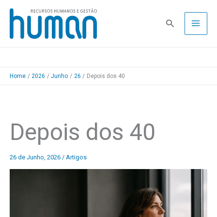
Skip
to
Pesquisa
content
Home
2026
Junho
26
Depois dos 40
Depois dos 40
26 de Junho, 2026
/
Artigos