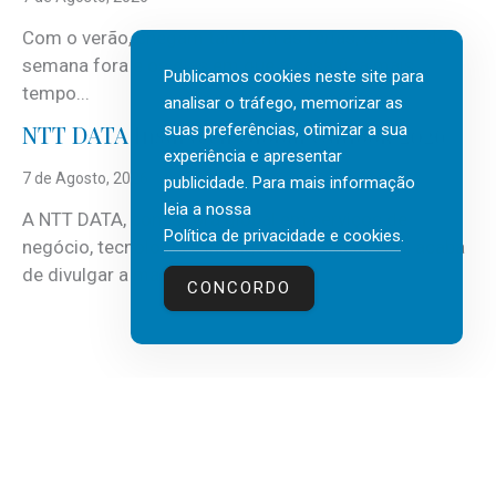
Com o verão, chegam também as férias, os fins-de-
semana fora e os dias em que a casa fica mais
Publicamos cookies neste site para
tempo...
analisar o tráfego, memorizar as
suas preferências, otimizar a sua
NTT DATA Insurtech Global Outlook 2026
experiência e apresentar
7 de Agosto, 2026
publicidade. Para mais informação
leia a nossa
A NTT DATA, consultora global em serviços de
Política de privacidade e cookies
.
negócio, tecnologia e inteligência artificial (IA), acaba
de divulgar a mais recente...
CONCORDO