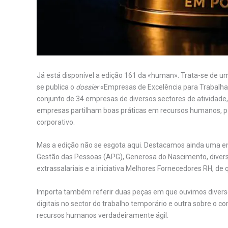
Já está disponível a edição 161 da «human». Trata-se de u
se publica o
dossier
«Empresas de Excelência para Trabalha
conjunto de 34 empresas de diversos sectores de atividade,
empresas partilham boas práticas em recursos humanos, p
corporativo.
Mas a edição não se esgota aqui. Destacamos ainda uma e
Gestão das Pessoas (APG), Generosa do Nascimento, divers
extrassalariais e a iniciativa Melhores Fornecedores RH, d
Importa também referir duas peças em que ouvimos diverso
digitais no sector do trabalho temporário e outra sobre o 
recursos humanos verdadeiramente ágil.