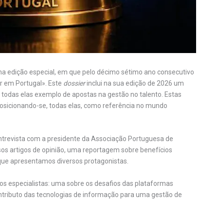
ma edição especial, em que pelo décimo sétimo ano consecutivo
r em Portugal». Este
dossier
inclui na sua edição de 2026 um
 todas elas exemplo de apostas na gestão no talento. Estas
osicionando-se, todas elas, como referência no mundo
ntrevista com a presidente da Associação Portuguesa de
os artigos de opinião, uma reportagem sobre benefícios
e que apresentamos diversos protagonistas.
s especialistas: uma sobre os desafios das plataformas
contributo das tecnologias de informação para uma gestão de