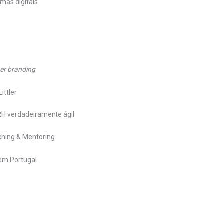
mas digitais
er branding
ittler
RH verdadeiramente ágil
ching & Mentoring
 em Portugal