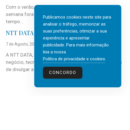
Com o verão, chegam também as férias, os fins-de-
semana fora e os dias em que a casa fica mais
Publicamos cookies neste site para
tempo...
analisar o tráfego, memorizar as
suas preferências, otimizar a sua
NTT DATA Insurtech Global Outlook 2026
experiência e apresentar
7 de Agosto, 2026
publicidade. Para mais informação
leia a nossa
A NTT DATA, consultora global em serviços de
Política de privacidade e cookies
.
negócio, tecnologia e inteligência artificial (IA), acaba
de divulgar a mais recente...
CONCORDO