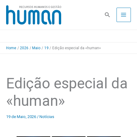
Skip
to
Pesquisa
content
Home
2026
Maio
19
Edição especial da «human»
Edição especial da
«human»
19 de Maio, 2026
/
Notícias