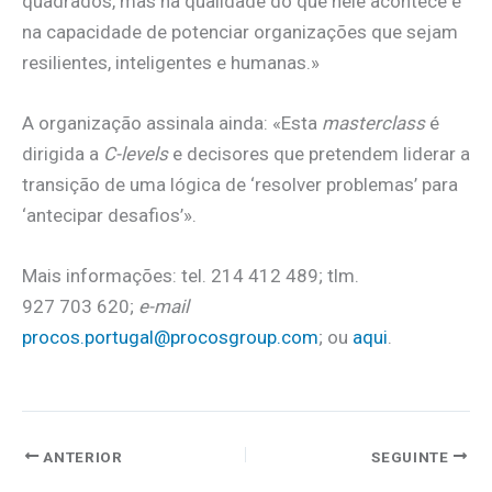
quadrados, mas na qualidade do que nele acontece e
na capacidade de potenciar organizações que sejam
resilientes, inteligentes e humanas.»
A organização assinala ainda: «Esta
masterclass
é
dirigida a
C-levels
e decisores que pretendem liderar a
transição de uma lógica de ‘resolver problemas’ para
‘antecipar desafios’».
Mais informações: tel. 214 412 489; tlm.
927 703 620;
e-mail
procos.portugal@procosgroup.com
; ou
aqui
.
ANTERIOR
SEGUINTE