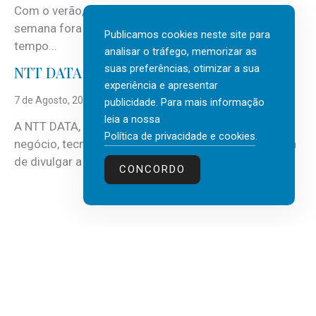
Com o verão, chegam também as férias, os fins-de-
semana fora e os dias em que a casa fica mais
Publicamos cookies neste site para
tempo...
analisar o tráfego, memorizar as
suas preferências, otimizar a sua
NTT DATA Insurtech Global Outlook 2026
experiência e apresentar
7 de Agosto, 2026
publicidade. Para mais informação
leia a nossa
A NTT DATA, consultora global em serviços de
Política de privacidade e cookies
.
negócio, tecnologia e inteligência artificial (IA), acaba
de divulgar a mais recente...
CONCORDO