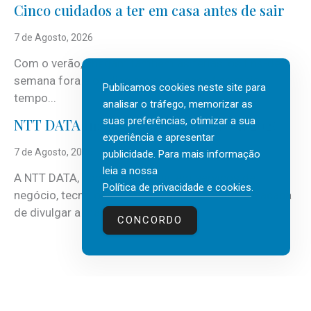
Cinco cuidados a ter em casa antes de sair
7 de Agosto, 2026
Com o verão, chegam também as férias, os fins-de-
semana fora e os dias em que a casa fica mais
Publicamos cookies neste site para
tempo...
analisar o tráfego, memorizar as
suas preferências, otimizar a sua
NTT DATA Insurtech Global Outlook 2026
experiência e apresentar
7 de Agosto, 2026
publicidade. Para mais informação
leia a nossa
A NTT DATA, consultora global em serviços de
Política de privacidade e cookies
.
negócio, tecnologia e inteligência artificial (IA), acaba
de divulgar a mais recente...
CONCORDO