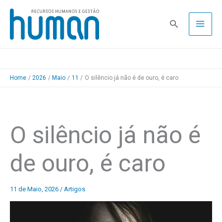
Skip
to
Pesquisa
content
Home
2026
Maio
11
O silêncio já não é de ouro, é caro
O silêncio já não é
de ouro, é caro
11 de Maio, 2026
/
Artigos