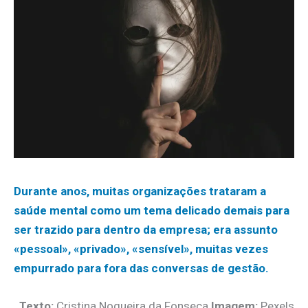
Durante anos, muitas organizações trataram a
saúde mental como um tema delicado demais para
ser trazido para dentro da empresa; era assunto
«pessoal», «privado», «sensível», muitas vezes
empurrado para fora das conversas de gestão.
Texto:
Cristina Nogueira da Fonseca
Imagem:
Pexels