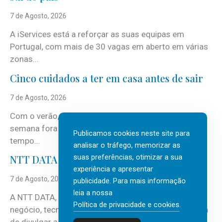
7 de Agosto, 2026
A iServices está a reforçar as suas equipas em
Portugal, com mais de 30 vagas em aberto em várias
zonas...
Cinco cuidados a ter em casa antes de sair
7 de Agosto, 2026
Com o verão, chegam também as férias, os fins-de-
semana fora e os dias em que a casa fica mais
Publicamos cookies neste site para
tempo...
analisar o tráfego, memorizar as
suas preferências, otimizar a sua
NTT DATA Insurtech Global Outlook 2026
experiência e apresentar
7 de Agosto, 2026
publicidade. Para mais informação
leia a nossa
A NTT DATA, consultora global em serviços de
Política de privacidade e cookies
.
negócio, tecnologia e inteligência artificial (IA), acaba