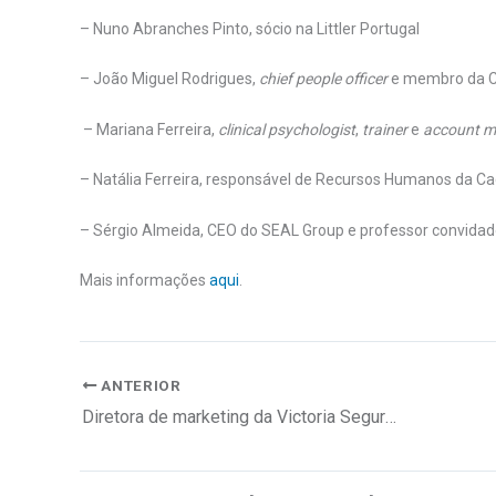
– Nuno Abranches Pinto, sócio na Littler Portugal
– João Miguel Rodrigues,
chief people officer
e membro da C
– Mariana Ferreira,
clinical psychologist
,
trainer
e
account 
– Natália Ferreira, responsável de Recursos Humanos da Ca
– Sérgio Almeida, CEO do SEAL Group e professor convidado
Mais informações
aqui
.
ANTERIOR
Diretora de marketing da Victoria Seguros assume liderança executiva da WIRE Portugal