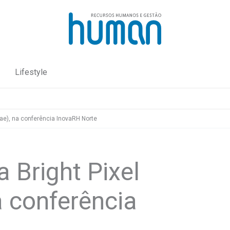
Lifestyle
nae), na conferência InovaRH Norte
 Bright Pixel
a conferência