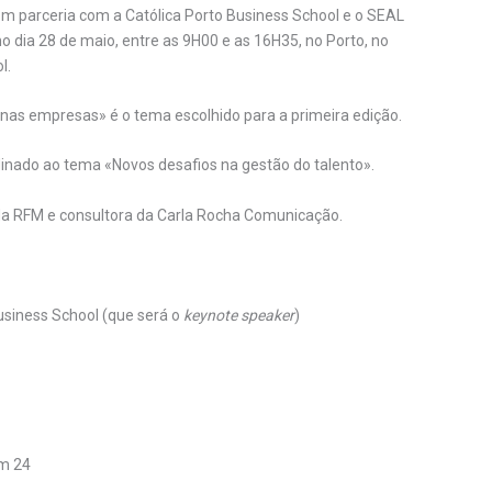
em parceria com a Católica Porto Business School e o SEAL
 dia 28 de maio, entre as 9H00 e as 16H35, no Porto, no
l.
 nas empresas» é o tema escolhido para a primeira edição.
rdinado ao tema «Novos desafios na gestão do talento».
da RFM e consultora da Carla Rocha Comunicação.
usiness School (que será o
keynote speaker
)
am 24