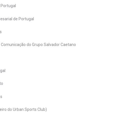
a Portugal
esarial de Portugal
s
a e Comunicação do Grupo Salvador Caetano
gal
to
us
eiro do Urban Sports Club)