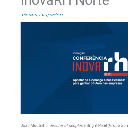
InovaRH Norte
8 de Maio, 2026
/
Notícias
João Moutinho,
director of people
da Bright Pixel (Grupo Sona