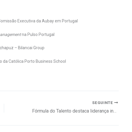
omissão Executiva da Aubay em Portugal
management
na Pulso Portugal
chapuz – Bilancai Group
 da Católica Porto Business School
SEGUINTE
Fórmula do Talento destaca liderança inspiradora no seu evento anual e lança novos serviços RH