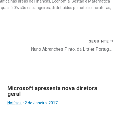
ntífica nas áreas de Finanças, Economia, Gestão e Matemática
uais 20% são estrangeiros, distribuídos por oito licenciaturas,
SEGUINTE
Nuno Abranches Pinto, da Littler Portugal, na conferência InovaRH Norte
Microsoft apresenta nova diretora
geral
Notícias
•
2 de Janeiro, 2017