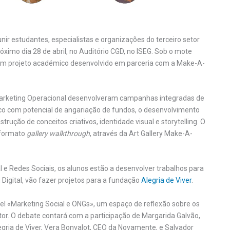
unir estudantes, especialistas e organizações do terceiro setor
ximo dia 28 de abril, no Auditório CGD, no ISEG. Sob o mote
e um projeto académico desenvolvido em parceria com a Make-A-
 Marketing Operacional desenvolveram campanhas integradas de
co com potencial de angariação de fundos, o desenvolvimento
ução de conceitos criativos, identidade visual e storytelling. O
 formato
gallery walkthrough
, através da Art Gallery Make-A-
tal e Redes Sociais, os alunos estão a desenvolver trabalhos para
Digital, vão fazer projetos para a fundação
Alegria de Viver
.
el «Marketing Social e ONGs», um espaço de reflexão sobre os
tor. O debate contará com a participação de Margarida Galvão,
gria de Viver, Vera Bonvalot, CEO da Novamente, e Salvador