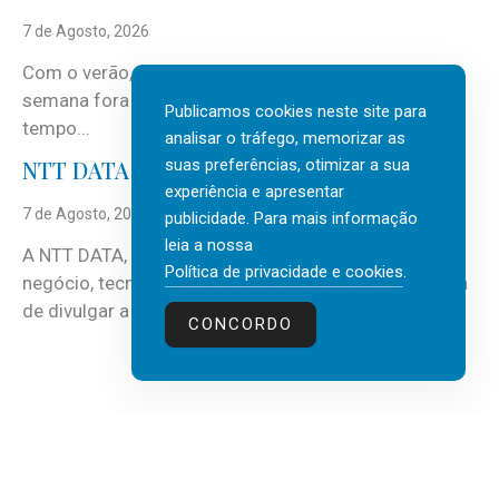
7 de Agosto, 2026
Com o verão, chegam também as férias, os fins-de-
semana fora e os dias em que a casa fica mais
Publicamos cookies neste site para
tempo...
analisar o tráfego, memorizar as
suas preferências, otimizar a sua
NTT DATA Insurtech Global Outlook 2026
experiência e apresentar
7 de Agosto, 2026
publicidade. Para mais informação
leia a nossa
A NTT DATA, consultora global em serviços de
Política de privacidade e cookies
.
negócio, tecnologia e inteligência artificial (IA), acaba
de divulgar a mais recente...
CONCORDO