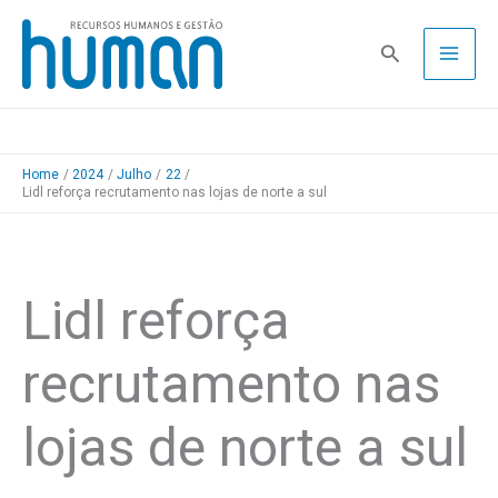
Skip
to
Pesquisa
content
Home
2024
Julho
22
Lidl reforça recrutamento nas lojas de norte a sul
Lidl reforça
recrutamento nas
lojas de norte a sul