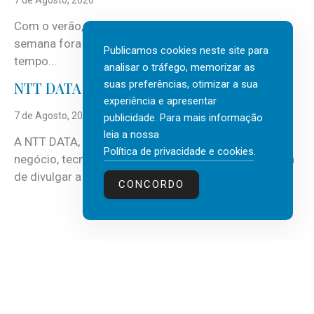
7 de Agosto, 2026
Com o verão, chegam também as férias, os fins-de-
semana fora e os dias em que a casa fica mais
Publicamos cookies neste site para
tempo...
analisar o tráfego, memorizar as
suas preferências, otimizar a sua
NTT DATA Insurtech Global Outlook 2026
experiência e apresentar
7 de Agosto, 2026
publicidade. Para mais informação
leia a nossa
A NTT DATA, consultora global em serviços de
Política de privacidade e cookies
.
negócio, tecnologia e inteligência artificial (IA), acaba
de divulgar a mais recente...
CONCORDO