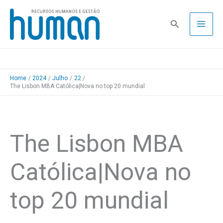
Skip
to
Pesquisa
content
Home
2024
Julho
22
The Lisbon MBA Católica|Nova no top 20 mundial
The Lisbon MBA
Católica|Nova no
top 20 mundial