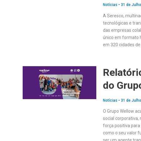
Notícias
•
31 de Julho
A Seresco, multina
tecnológicas e tra
das empresas cola
único em formato 
em 320 cidades de 
Relatóri
do Grup
Notícias
•
31 de Julho
O Grupo Wellow aca
social corporativ
força positiva par
como o seu valor f
ser um agente tra