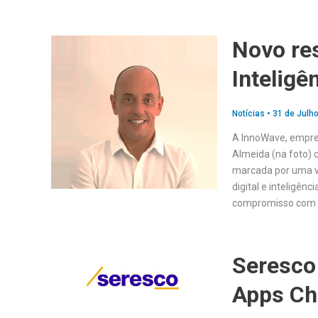
Novo res
Inteligê
Notícias
•
31 de Julho
A InnoWave, empre
Almeida (na foto) 
marcada por uma va
digital e inteligênc
compromisso com a 
Seresco
Apps Ch