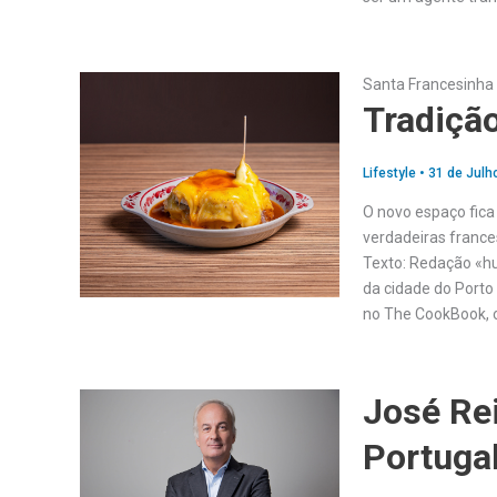
Santa Francesinha 
Tradiçã
Lifestyle
•
31 de Julh
O novo espaço fica
verdadeiras france
Texto: Redação «h
da cidade do Porto
no The CookBook, o
José Re
Portugal