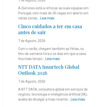
7 de Agosto, 2026
A iServices está a reforçar as suas equipas em
Portugal, com mais de 30 vagas em aberto em
:
várias zonas…
Leia mais
i
Cinco cuidados a ter em casa
S
antes de sair
e
r
7 de Agosto, 2026
v
i
Com o verão, chegam também as férias, os
c
fins-de-semana fora e os dias em que a casa
e
:
fica mais tempo…
Leia mais
s
C
NTT DATA Insurtech Global
c
i
Outlook 2026
o
n
m
c
7 de Agosto, 2026
m
o
a
c
A NTT DATA, consultora global em serviços de
i
u
negócio, tecnologia e inteligência artificial (IA),
s
i
:
acaba de divulgar a mais recente…
Leia mais
d
d
N