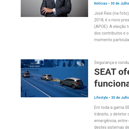
Notícias
•
30 de Julho
José Reis (na foto)
2018, é o novo pr
(APOE). A eleição 
dos contributos e 
momento particula
Segurança e cond
SEAT of
funcion
Lifestyle
•
30 de Julh
Em toda a gama SE
trânsito, o deteto
emergência, entre 
destes sistemas de