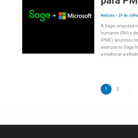
para PM
Notícias
•
29 de Julho
A Sage, empresa em
humanos (RH) e de
(PME), anunciou no
avanços no Sage In
a melhorar a eficiê
1
2
…