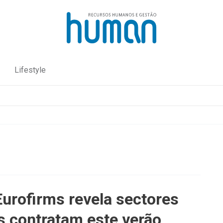
Lifestyle
urofirms revela sectores
s contratam este verão