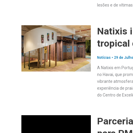
lesões e de vítima
Natixis 
tropical
Notícias
•
29 de Julho
A Natixis em Portug
no Havai, que prome
vibrante atmosfera
experiência de pra
do Centro de Excel
Parceria