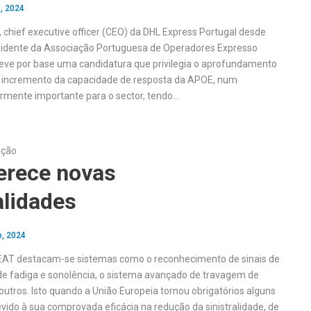
, 2024
, chief executive officer (CEO) da DHL Express Portugal desde
esidente da Associação Portuguesa de Operadores Expresso
teve por base uma candidatura que privilegia o aprofundamento
o incremento da capacidade de resposta da APOE, num
rmente importante para o sector, tendo…
ução
erece novas
alidades
o, 2024
AT destacam-se sistemas como o reconhecimento de sinais de
r de fadiga e sonolência, o sistema avançado de travagem de
outros. Isto quando a União Europeia tornou obrigatórios alguns
vido à sua comprovada eficácia na redução da sinistralidade, de