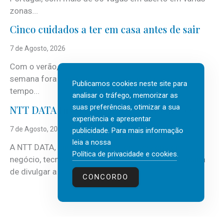
zonas...
Cinco cuidados a ter em casa antes de sair
7 de Agosto, 2026
Com o verão, chegam também as férias, os fins-de-
semana fora e os dias em que a casa fica mais
Publicamos cookies neste site para
tempo...
analisar o tráfego, memorizar as
suas preferências, otimizar a sua
NTT DATA Insurtech Global Outlook 2026
experiência e apresentar
7 de Agosto, 2026
publicidade. Para mais informação
leia a nossa
A NTT DATA, consultora global em serviços de
Política de privacidade e cookies
.
negócio, tecnologia e inteligência artificial (IA), acaba
de divulgar a mais recente...
CONCORDO