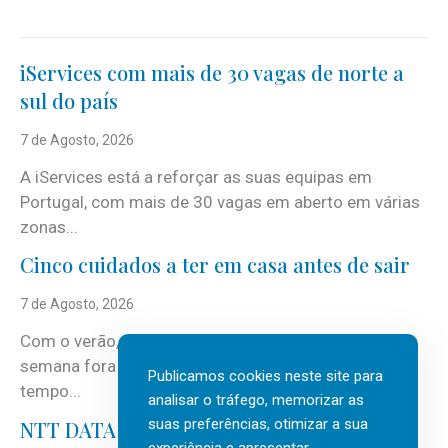
iServices com mais de 30 vagas de norte a
sul do país
7 de Agosto, 2026
A iServices está a reforçar as suas equipas em
Portugal, com mais de 30 vagas em aberto em várias
zonas...
Cinco cuidados a ter em casa antes de sair
7 de Agosto, 2026
Com o verão, chegam também as férias, os fins-de-
semana fora e os dias em que a casa fica mais
Publicamos cookies neste site para
tempo...
analisar o tráfego, memorizar as
suas preferências, otimizar a sua
NTT DATA Insurtech Global Outlook 2026