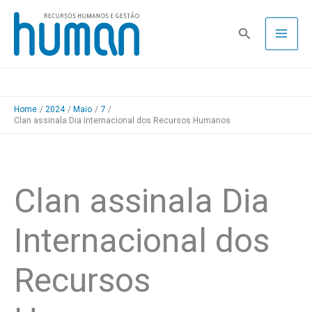
Skip
to
Pesquisa
content
Home
2024
Maio
7
Clan assinala Dia Internacional dos Recursos Humanos
Clan assinala Dia
Internacional dos
Recursos