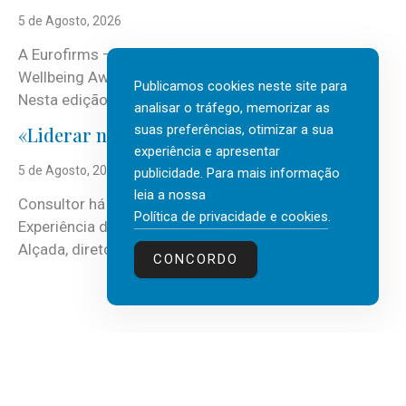
5 de Agosto, 2026
A Eurofirms – People first está de regresso aos
Wellbeing Awards, integrando o Top Wellbeing 2026.
Publicamos cookies neste site para
Nesta edição, a multinacional...
analisar o tráfego, memorizar as
suas preferências, otimizar a sua
«Liderar não é um talento místico.»
experiência e apresentar
5 de Agosto, 2026
publicidade. Para mais informação
leia a nossa
Consultor há mais de três décadas nas áreas de
Política de privacidade e cookies
.
Experiência do Cliente, Vendas e Liderança, Manuel
Alçada, diretor executivo da...
CONCORDO