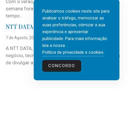
Com o verão, chegam também as férias, os fins-de-
semana fora e os dias em que a casa fica mais
Publicamos cookies neste site para
tempo...
analisar o tráfego, memorizar as
suas preferências, otimizar a sua
NTT DATA Insurtech Global Outlook 2026
experiência e apresentar
7 de Agosto, 2026
publicidade. Para mais informação
leia a nossa
A NTT DATA, consultora global em serviços de
Política de privacidade e cookies
.
negócio, tecnologia e inteligência artificial (IA), acaba
de divulgar a mais recente...
CONCORDO