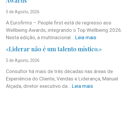
Awards
é
c
5 de Agosto, 2026
o
A Eurofirms – People first está de regresso aos
n
Wellbeing Awards, integrando o Top Wellbeing 2026.
h
:
Nesta edição, a multinacional…
Leia mais
e
E
c
«Liderar não é um talento místico.»
u
i
r
5 de Agosto, 2026
d
o
o
Consultor há mais de três décadas nas áreas de
f
o
Experiência do Cliente, Vendas e Liderança, Manuel
i
p
:
Alçada, diretor executivo da…
Leia mais
r
r
«
m
o
L
s
g
i
e
r
d
m
a
e
d
m
r