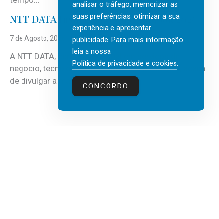
tempo...
analisar o tráfego, memorizar as
suas preferências, otimizar a sua
NTT DATA Insurtech Global Outlook 2026
experiência e apresentar
7 de Agosto, 2026
publicidade. Para mais informação
leia a nossa
A NTT DATA, consultora global em serviços de
Política de privacidade e cookies
.
negócio, tecnologia e inteligência artificial (IA), acaba
de divulgar a mais recente...
CONCORDO