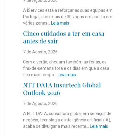
7 de Agosto, 2026
A iServices está a reforçar as suas equipas em
Portugal, com mais de 30 vagas em aberto em
:
várias zonas…
Leia mais
i
Cinco cuidados a ter em casa
S
antes de sair
e
r
7 de Agosto, 2026
v
i
Com o verão, chegam também as férias, os
c
fins-de-semana fora e os dias em que a casa
e
:
fica mais tempo…
Leia mais
s
C
NTT DATA Insurtech Global
c
i
Outlook 2026
o
n
m
c
7 de Agosto, 2026
m
o
a
c
A NTT DATA, consultora global em serviços de
i
u
negócio, tecnologia e inteligência artificial (IA),
s
i
:
acaba de divulgar a mais recente…
Leia mais
d
d
N