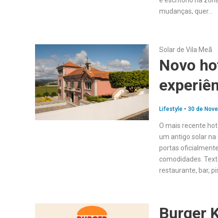
e escritório na zo
mudanças, quer…
Solar de Vila Meã
Novo ho
experiên
Lifestyle
•
30 de Nov
O mais recente hote
um antigo solar na 
portas oficialment
comodidades. Texto
restaurante, bar, pi
Burger 