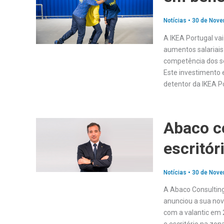
Notícias
•
30 de Nove
A IKEA Portugal va
aumentos salariai
competência dos se
Este investimento 
detentor da IKEA P
Abaco c
escritór
Notícias
•
30 de Nove
A Abaco Consulting
anunciou a sua nov
com a valantic em