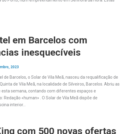
na do Porto, num empreendimento em Senhora da Hora. Estas
tel em Barcelos com
cias inesquecíveis
embro, 2023
l de Barcelos, o Solar de Vila Meã, nasceu da requalificação de
Quinta de Vila Meã, na localidade de Silveiros, Barcelos. Abriu as
e esta semana, contando com diferentes espaços e
: Redação «human» . O Solar de Vila Meã dispõe de
scina interior…
King com 500 novas ofertas