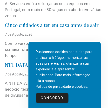
A iServices está a reforçar as suas equipas em
Portugal, com mais de 30 vagas em aberto em várias
zonas...
Cinco cuidados a ter em casa antes de sair
7 de Agosto, 2026
Com o verão, chegam também as férias, os fins-de-
semana fora e os dias em que a casa fica mais
Publicamos cookies neste site para
tempo...
analisar o tráfego, memorizar as
suas preferências, otimizar a sua
NTT DATA Insurtech Global Outlook 2026
experiência e apresentar
7 de Agosto, 2026
publicidade. Para mais informação
leia a nossa
A NTT DATA, consultora global em serviços de
Política de privacidade e cookies
.
negócio, tecnologia e inteligência artificial (IA), acaba
de divulgar a mais recente...
CONCORDO