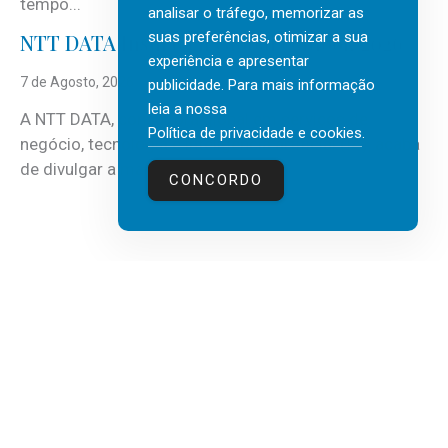
tempo...
analisar o tráfego, memorizar as
suas preferências, otimizar a sua
NTT DATA Insurtech Global Outlook 2026
experiência e apresentar
7 de Agosto, 2026
publicidade. Para mais informação
leia a nossa
A NTT DATA, consultora global em serviços de
Política de privacidade e cookies
.
negócio, tecnologia e inteligência artificial (IA), acaba
de divulgar a mais recente...
CONCORDO