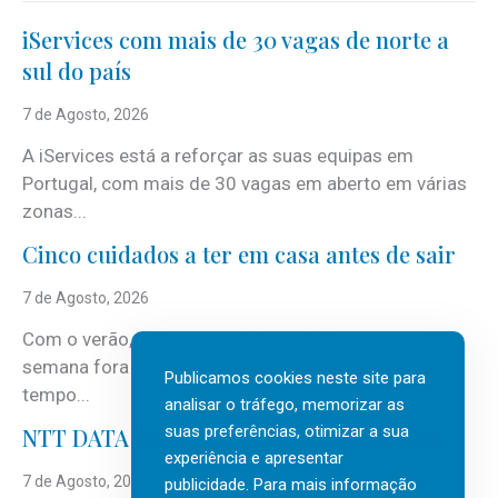
iServices com mais de 30 vagas de norte a
sul do país
7 de Agosto, 2026
A iServices está a reforçar as suas equipas em
Portugal, com mais de 30 vagas em aberto em várias
zonas...
Cinco cuidados a ter em casa antes de sair
7 de Agosto, 2026
Com o verão, chegam também as férias, os fins-de-
semana fora e os dias em que a casa fica mais
Publicamos cookies neste site para
tempo...
analisar o tráfego, memorizar as
suas preferências, otimizar a sua
NTT DATA Insurtech Global Outlook 2026
experiência e apresentar
7 de Agosto, 2026
publicidade. Para mais informação