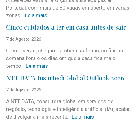
Portugal, com mais de 30 vagas em aberto em várias
:
zonas…
Leia mais
i
Cinco cuidados a ter em casa antes de sair
S
e
7 de Agosto, 2026
r
Com o verão, chegam também as férias, os fins-de-
v
semana fora e os dias em que a casa fica mais
i
:
tempo…
Leia mais
c
C
e
NTT DATA Insurtech Global Outlook 2026
i
s
n
7 de Agosto, 2026
c
c
o
A NTT DATA, consultora global em serviços de
o
m
negócio, tecnologia e inteligência artificial (IA), acaba
c
m
:
de divulgar a mais recente…
Leia mais
u
a
N
i
i
T
d