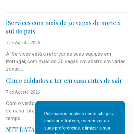
iServices com mais de 30 vagas de norte a
sul do país
7 de Agosto, 2026
A iServices está a reforçar as suas equipas em
Portugal, com mais de 30 vagas em aberto em várias
zonas...
Cinco cuidados a ter em casa antes de sair
7 de Agosto, 2026
Com o verão, chegam também as férias, os fins-de-
semana fora e os dias em que a casa fica mais
Publicamos cookies neste site para
tempo...
analisar o tráfego, memorizar as
suas preferências, otimizar a sua
NTT DATA Insurtech Global Outlook 2026