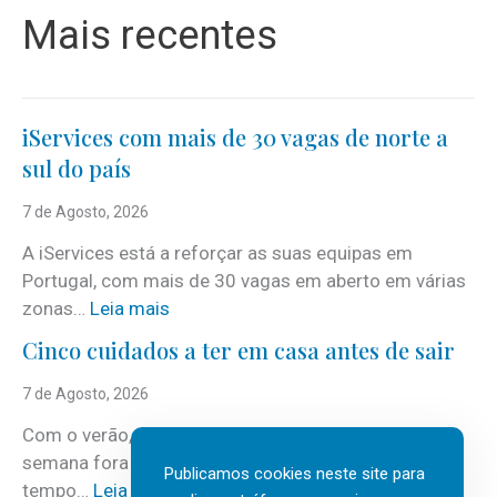
Mais recentes
iServices com mais de 30 vagas de norte a
sul do país
7 de Agosto, 2026
A iServices está a reforçar as suas equipas em
Portugal, com mais de 30 vagas em aberto em várias
:
zonas…
Leia mais
i
Cinco cuidados a ter em casa antes de sair
S
e
7 de Agosto, 2026
r
Com o verão, chegam também as férias, os fins-de-
v
semana fora e os dias em que a casa fica mais
i
Publicamos cookies neste site para
:
tempo…
Leia mais