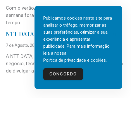
Com o verão, chegam também as férias, os fins-de-
semana fora e os dias em que a casa fica mais
Publicamos cookies neste site para
tempo...
analisar o tráfego, memorizar as
suas preferências, otimizar a sua
NTT DATA Insurtech Global Outlook 2026
experiência e apresentar
7 de Agosto, 2026
publicidade. Para mais informação
leia a nossa
A NTT DATA, consultora global em serviços de
Política de privacidade e cookies
.
negócio, tecnologia e inteligência artificial (IA), acaba
de divulgar a mais recente...
CONCORDO