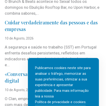
O Brunch & Beats acontece no Seixal todos os
domingos no Ebulição Rooftop Bar, no Upon Harbor, e
combina sabores,...
Cuidar verdadeiramente das pessoas e das
empresas
10 de Agosto, 2026
A segurança e saúde no trabalho (SST) em Portugal
enfrenta desafios persistentes, refletidos em
indicadores elevados de sinistralidade, absentismo
e...
Publicamos cookies neste site para
«Conversas do Clan» sobre transformação
analisar o tráfego, memorizar as
suas preferências, otimizar a sua
digital
experiência e apresentar
10 de Agosto, 2026
publicidade. Para mais informação
leia a nossa
O Clan, empresa portuguesa de recursos humanos
Política de privacidade e cookies
.
com mais de 30 anos de atividade, vai realizar mais