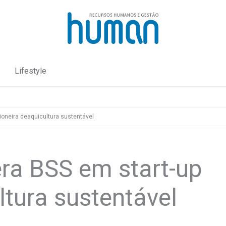
Lifestyle
ioneira deaquicultura sustentável
ra BSS em start-up
ltura sustentável