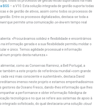
ologia, todos os processos de gestão estão suportados na mais
ra BSS
– a V10. Esta solução integrada de gestão suporta todas
ísticas e de gestão de ativos, assim como todos os processos de
gestão. Entre os processos digitalizados, destaca-se toda a
ment
que permite uma comunicação
on-line
em tempo real
salienta: «Procurávamos solidez e flexibilidade e encontrámos
 na informação gerada e a sua flexibilidade permitiu moldar o
cular e único. Temos agilidade processual e informação
ial num projeto desta natureza.»
 alimentar, como as Conservas Ramirez, a Bell Portugal, a
-se também a este projeto de referência mundial «com grande
 cada vez mais consciente e sustentável», destaca David
 «Acreditamos imenso neste projeto e estamos empenhadíssimos
os gestores da Oceano Fresco, dando-lhes informação que lhes
 acompanhar a performance e obter informação fidedigna de
ticação tecnológica e no que se refere aos sistemas de apoio à
integrado sofisticado, do qual destacaria uma solução
cloud