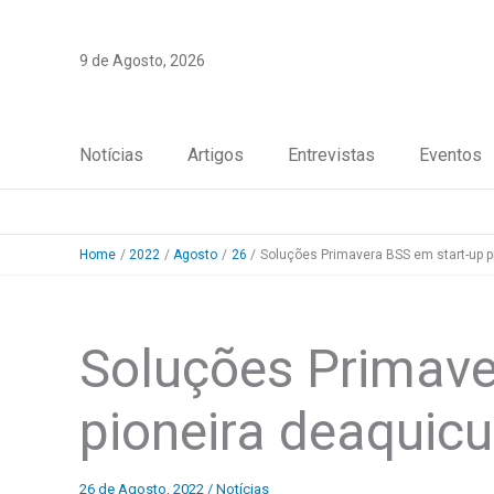
Skip
to
9 de Agosto, 2026
content
Notícias
Artigos
Entrevistas
Eventos
Home
2022
Agosto
26
Soluções Primavera BSS em start-up p
Soluções Primave
pioneira deaquicu
26 de Agosto, 2022
/
Notícias