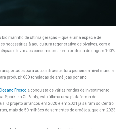
o bio marinho de última geração – que é uma espécie de
es necessárias à aquicultura regenerativa de bivalves, com o
amêijoas e levar aos consumidores uma proteína de origem 100%
ransportados para outra infraestrutura pioneira a nível mundial
ara produzir 600 toneladas de amêijoas por ano.
Oceano Fresco
a conquista de várias rondas de investimento
a-Spark e a GoParity, esta última uma plataforma de
ais. O projeto arrancou em 2020 e em 2021 já saíram do Centro
ertas, mais de 50 milhões de sementes de amêijoa, que em 2023