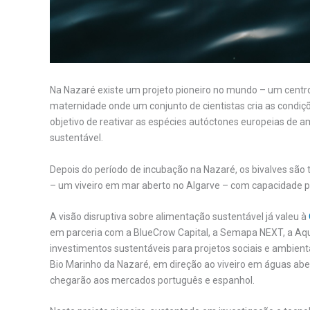
Na Nazaré existe um projeto pioneiro no mundo – um centr
maternidade onde um conjunto de cientistas cria as condiçõ
objetivo de reativar as espécies autóctones europeias de 
sustentável.
Depois do período de incubação na Nazaré, os bivalves são t
– um viveiro em mar aberto no Algarve – com capacidade p
A visão disruptiva sobre alimentação sustentável já valeu à
em parceria com a BlueCrow Capital, a Semapa NEXT, a Aqu
investimentos sustentáveis para projetos sociais e ambient
Bio Marinho da Nazaré, em direção ao viveiro em águas ab
chegarão aos mercados português e espanhol.