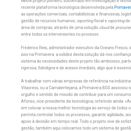
Neste projeto pioneiro, sustentado em investigação e tecn
recente plataforma tecnológica desenvolvida pela
Primave
as operações comerciais, contabilísticas e financeiras, log
gestão de recursos humanos,
reporting
fiscal e
reporting
de 
área de compras, através de uma solução
cloud
de
procure
entre todos os intervenientes no processo.
Frederico Reis, administrador executivo da Oceano Fresco, 
isso na Primavera: a solidez desta solução dá-nos confiança
sistema às necessidades deste projeto tão ambicioso, parti
rigorosa, fidedigna e de acesso imediato, algo que é essenc
A trabalhar com várias empresas de referência na indústria
Vitacress, ou a Carnalentejana, a Primavera BSS associou
orgulho e sentido de missão de contribuir para um consumo
Afonso, vice-presidente da tecnológica, referindo ainda:
em colocar a nossa melhor tecnologia ao serviço de todos 
permita controlar todos os processos, garantir agilidade,
apoio à decisão em tempo real. Todo o projeto vive de sofis
gestão, também aqui colocamos todo um sistema de gestão 