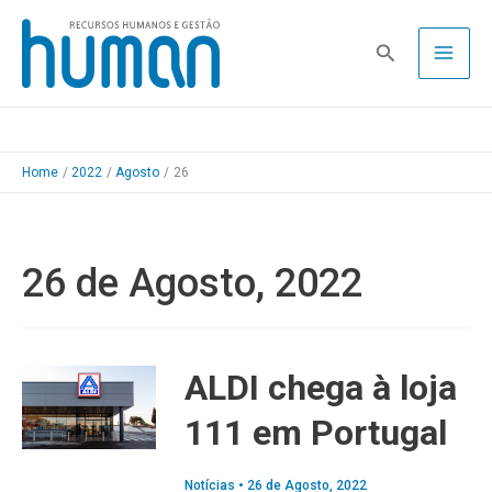
Skip
to
Pesquisa
content
Home
2022
Agosto
26
26 de Agosto, 2022
ALDI chega à loja
111 em Portugal
Notícias
•
26 de Agosto, 2022