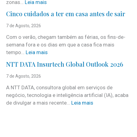
:
zonas…
Leia mais
i
Cinco cuidados a ter em casa antes de sair
S
e
7 de Agosto, 2026
r
Com o verão, chegam também as férias, os fins-de-
v
semana fora e os dias em que a casa fica mais
i
:
tempo…
Leia mais
c
C
e
NTT DATA Insurtech Global Outlook 2026
i
s
n
7 de Agosto, 2026
c
c
o
A NTT DATA, consultora global em serviços de
o
m
negócio, tecnologia e inteligência artificial (IA), acaba
c
m
:
de divulgar a mais recente…
Leia mais
u
a
N
i
i
T
d
s
T
a
d
D
d