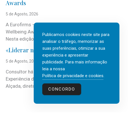
Awards
5 de Agosto, 2026
A Eurofirms – People first está de regresso aos
Wellbeing Awards, integrando o Top Wellbeing 2026.
Publicamos cookies neste site para
Nesta edição, a multinacional...
analisar o tráfego, memorizar as
suas preferências, otimizar a sua
«Liderar não é um talento místico.»
experiência e apresentar
5 de Agosto, 2026
publicidade. Para mais informação
leia a nossa
Consultor há mais de três décadas nas áreas de
Política de privacidade e cookies
.
Experiência do Cliente, Vendas e Liderança, Manuel
Alçada, diretor executivo da...
CONCORDO