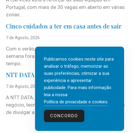
Portugal, com mais de 30 vagas em aberto em várias
zonas...
Cinco cuidados a ter em casa antes de sair
7 de Agosto, 2026
Com o verão, chegam também as férias, os fins-de-
semana fora e os dias em que a casa fica mais
Publicamos cookies neste site para
tempo...
analisar o tráfego, memorizar as
suas preferências, otimizar a sua
NTT DATA Insurtech Global Outlook 2026
experiência e apresentar
7 de Agosto, 2026
publicidade. Para mais informação
leia a nossa
A NTT DATA, consultora global em serviços de
Política de privacidade e cookies
.
negócio, tecnologia e inteligência artificial (IA), acaba
de divulgar a mais recente...
CONCORDO