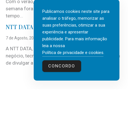
Com o verão, chegam também as férias, os fins-de-
semana fora e os dias em que a casa fica mais
Publicamos cookies neste site para
tempo...
analisar o tráfego, memorizar as
suas preferências, otimizar a sua
NTT DATA Insurtech Global Outlook 2026
experiência e apresentar
7 de Agosto, 2026
publicidade. Para mais informação
leia a nossa
A NTT DATA, consultora global em serviços de
Política de privacidade e cookies
.
negócio, tecnologia e inteligência artificial (IA), acaba
de divulgar a mais recente...
CONCORDO