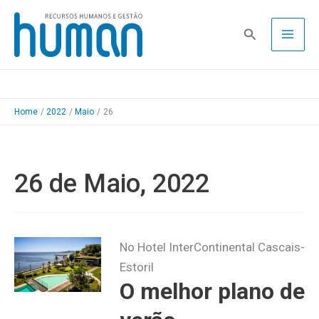
Skip
to
Pesquisa
content
Home
2022
Maio
26
26 de Maio, 2022
No Hotel InterContinental Cascais-
Estoril
O melhor plano de