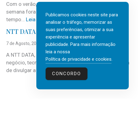
Com o verão, chegam também as férias, os fins-de-
v
semana fora e os dias em que a casa fica mais
i
Publicamos cookies neste site para
:
tempo…
Leia mais
c
analisar o tráfego, memorizar as
C
suas preferências, otimizar a sua
e
NTT DATA Insurtech Global Outlook 2026
i
experiência e apresentar
s
n
7 de Agosto, 2026
publicidade. Para mais informação
c
c
leia a nossa
o
A NTT DATA, consultora global em serviços de
o
Política de privacidade e cookies
.
m
negócio, tecnologia e inteligência artificial (IA), acaba
c
m
:
de divulgar a mais recente…
Leia mais
u
CONCORDO
a
N
i
i
T
d
s
T
a
d
D
d
e
A
o
3
T
s
0
A
a
v
I
t
a