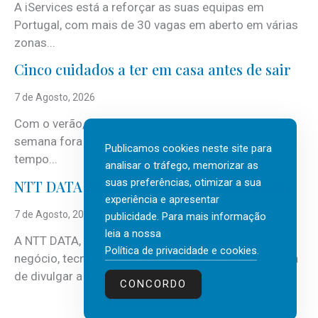
A iServices está a reforçar as suas equipas em
Portugal, com mais de 30 vagas em aberto em várias
zonas...
Cinco cuidados a ter em casa antes de sair
7 de Agosto, 2026
Com o verão, chegam também as férias, os fins-de-
semana fora e os dias em que a casa fica mais
Publicamos cookies neste site para
tempo...
analisar o tráfego, memorizar as
suas preferências, otimizar a sua
NTT DATA Insurtech Global Outlook 2026
experiência e apresentar
7 de Agosto, 2026
publicidade. Para mais informação
leia a nossa
A NTT DATA, consultora global em serviços de
Política de privacidade e cookies
.
negócio, tecnologia e inteligência artificial (IA), acaba
de divulgar a mais recente...
CONCORDO