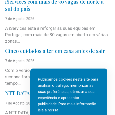
iServices com mais de 30 vagas de norte a
sul do país
7 de Agosto, 2026
A iServices está a reforçar as suas equipas em
Portugal, com mais de 30 vagas em aberto em várias
zonas...
Cinco cuidados a ter em casa antes de sair
7 de Agosto, 2026
Com o verão, chegam também as férias, os fins-de-
semana fora e os dias em que a casa fica mais
Publicamos cookies neste site para
tempo...
analisar o tráfego, memorizar as
suas preferências, otimizar a sua
NTT DATA Insurtech Global Outlook 2026
experiência e apresentar
7 de Agosto, 2026
publicidade. Para mais informação
leia a nossa
A NTT DATA, consultora global em serviços de