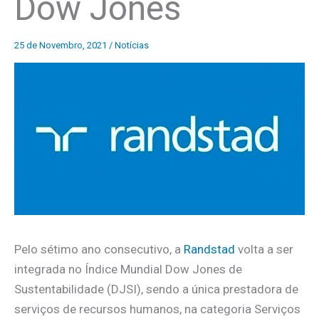
Dow Jones
25 de Novembro, 2021
/
Notícias
Pelo sétimo ano consecutivo, a
Randstad
volta a ser
integrada no Índice Mundial Dow Jones de
Sustentabilidade (DJSI), sendo a única prestadora de
serviços de recursos humanos, na categoria Serviços