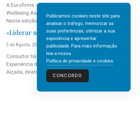
A Eurofirms – People first está de regresso aos
Wellbeing Awards, integrando o Top Wellbeing 2026.
Publicamos cookies neste site para
Nesta edição, a multinacional...
analisar o tráfego, memorizar as
suas preferências, otimizar a sua
«Liderar não é um talento místico.»
experiência e apresentar
5 de Agosto, 2026
publicidade. Para mais informação
leia a nossa
Consultor há mais de três décadas nas áreas de
Política de privacidade e cookies
.
Experiência do Cliente, Vendas e Liderança, Manuel
Alçada, diretor executivo da...
CONCORDO