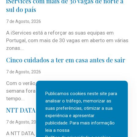
iServices com mais de 30 vagas de norte a
sul do país
7 de Agosto, 2026
A iServices está a reforçar as suas equipas em
Portugal, com mais de 30 vagas em aberto em várias
zonas...
Cinco cuidados a ter em casa antes de sair
7 de Agosto, 2026
Com o verão, chegam também as férias, os fins-de-
semana fora e os dias em que a casa fica mais
Publicamos cookies neste site para
tempo...
analisar o tráfego, memorizar as
suas preferências, otimizar a sua
NTT DATA Insurtech Global Outlook 2026
experiência e apresentar
7 de Agosto, 2026
publicidade. Para mais informação
leia a nossa
A NTT DATA, consultora global em serviços de