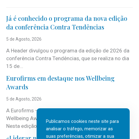
Já é conhecido o programa da nova edição
da conferência Contra Tendências
5 de Agosto, 2026
A Header divulgou o programa da edição de 2026 da
conferência Contra Tendências, que se realiza no dia
15 de...
Eurofirms em destaque nos Wellbeing
Awards
5 de Agosto, 2026
A Eurofirms – People first está de regresso aos
Wellbeing Awards, integrando o Top Wellbeing 2026.
Publicamos cookies neste site para
Nesta edição, a multinacional...
analisar o tráfego, memorizar as
suas preferências, otimizar a sua
«Liderar não é um talento místico.»