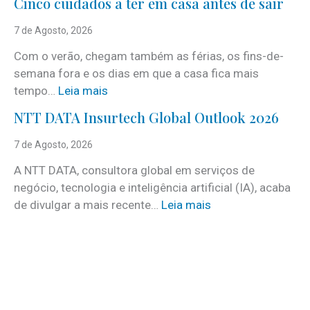
Cinco cuidados a ter em casa antes de sair
S
e
7 de Agosto, 2026
r
Com o verão, chegam também as férias, os fins-de-
v
semana fora e os dias em que a casa fica mais
i
:
tempo…
Leia mais
c
C
e
NTT DATA Insurtech Global Outlook 2026
i
s
n
7 de Agosto, 2026
c
c
o
A NTT DATA, consultora global em serviços de
o
m
negócio, tecnologia e inteligência artificial (IA), acaba
c
m
:
de divulgar a mais recente…
Leia mais
u
a
N
i
i
T
d
s
T
a
d
D
d
e
A
o
3
T