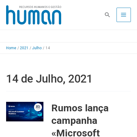
Skip
to
Pesquisa
content
Home
2021
Julho
14
14 de Julho, 2021
Rumos lança
campanha
«Microsoft