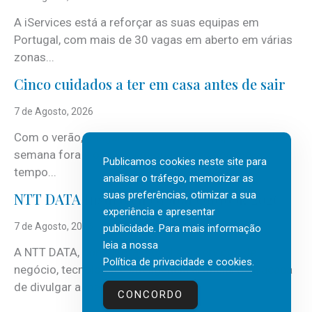
A iServices está a reforçar as suas equipas em
Portugal, com mais de 30 vagas em aberto em várias
zonas...
Cinco cuidados a ter em casa antes de sair
7 de Agosto, 2026
Com o verão, chegam também as férias, os fins-de-
semana fora e os dias em que a casa fica mais
Publicamos cookies neste site para
tempo...
analisar o tráfego, memorizar as
suas preferências, otimizar a sua
NTT DATA Insurtech Global Outlook 2026
experiência e apresentar
7 de Agosto, 2026
publicidade. Para mais informação
leia a nossa
A NTT DATA, consultora global em serviços de
Política de privacidade e cookies
.
negócio, tecnologia e inteligência artificial (IA), acaba
de divulgar a mais recente...
CONCORDO