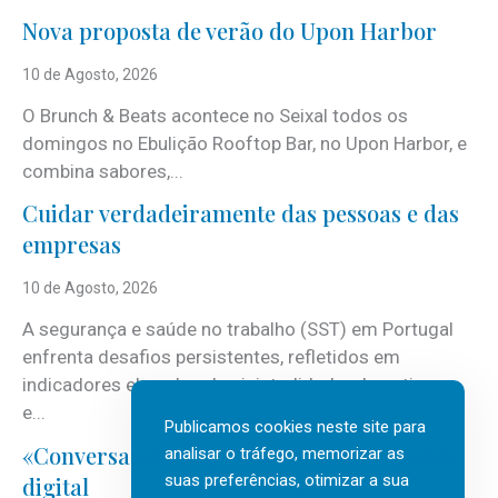
Nova proposta de verão do Upon Harbor
10 de Agosto, 2026
O Brunch & Beats acontece no Seixal todos os
domingos no Ebulição Rooftop Bar, no Upon Harbor, e
combina sabores,...
Cuidar verdadeiramente das pessoas e das
empresas
10 de Agosto, 2026
A segurança e saúde no trabalho (SST) em Portugal
enfrenta desafios persistentes, refletidos em
indicadores elevados de sinistralidade, absentismo
e...
Publicamos cookies neste site para
«Conversas do Clan» sobre transformação
analisar o tráfego, memorizar as
suas preferências, otimizar a sua
digital