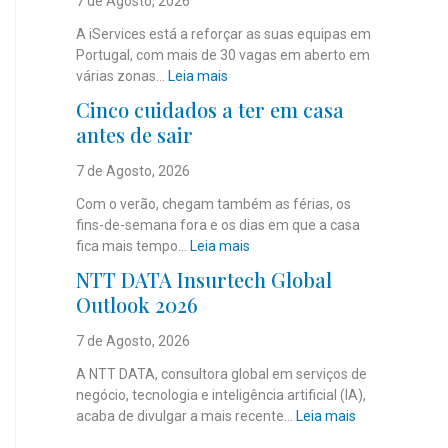
7 de Agosto, 2026
A iServices está a reforçar as suas equipas em
Portugal, com mais de 30 vagas em aberto em
:
várias zonas…
Leia mais
i
Cinco cuidados a ter em casa
S
antes de sair
e
r
7 de Agosto, 2026
v
i
Com o verão, chegam também as férias, os
c
fins-de-semana fora e os dias em que a casa
e
:
fica mais tempo…
Leia mais
s
C
NTT DATA Insurtech Global
c
i
Outlook 2026
o
n
m
c
7 de Agosto, 2026
m
o
a
c
A NTT DATA, consultora global em serviços de
i
u
negócio, tecnologia e inteligência artificial (IA),
s
i
:
acaba de divulgar a mais recente…
Leia mais
d
d
N