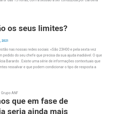
artir das 15 horas, com a sessão a ser conduzida por Carolina
o os seus limites?
, 2021
tão nas nossas redes sociais: «São 23H00 e pela sexta vez
 pedido do seu chefe que precisa da sua ajuda inadiável. O que
ícia Barardo . Existe uma série de informações contextuais que
tes ressalvar e que podem condicionar o tipo de resposta a
do Grupo ANF
os que em fase de
a seria ainda mais