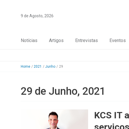
Skip
to
9 de Agosto, 2026
content
Notícias
Artigos
Entrevistas
Eventos
Home
2021
Junho
29
29 de Junho, 2021
KCS IT 
serviços