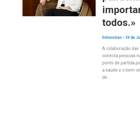
importan
todos.»
Entrevistas
•
29 de J
A colaboração das
conecta pessoas nas
ponto de partida p
a saúde e o bem-es
de…