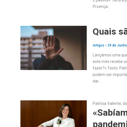
2 passos». Será a p
Proença…
Quais sã
Artigos
•
29 de Junho
Lançámos uma ques
este mês recebe um
fazer?» Texto: Patr
podem ser importan
dar…
Patrícia Valente, 
«Sabíam
pandemi