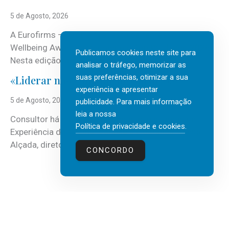
5 de Agosto, 2026
A Eurofirms – People first está de regresso aos
Wellbeing Awards, integrando o Top Wellbeing 2026.
Publicamos cookies neste site para
Nesta edição, a multinacional...
analisar o tráfego, memorizar as
suas preferências, otimizar a sua
«Liderar não é um talento místico.»
experiência e apresentar
5 de Agosto, 2026
publicidade. Para mais informação
leia a nossa
Consultor há mais de três décadas nas áreas de
Política de privacidade e cookies
.
Experiência do Cliente, Vendas e Liderança, Manuel
Alçada, diretor executivo da...
CONCORDO