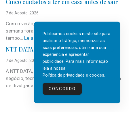
Cinco cuidados a ter em casa antes de sair
S
e
7 de Agosto, 2026
r
Com o verão, chegam também as férias, os fins-de-
v
semana fora e os dias em que a casa fica mais
i
Publicamos cookies neste site para
:
tempo…
Leia mais
c
analisar o tráfego, memorizar as
C
suas preferências, otimizar a sua
e
NTT DATA Insurtech Global Outlook 2026
i
experiência e apresentar
s
n
7 de Agosto, 2026
publicidade. Para mais informação
c
c
leia a nossa
o
A NTT DATA, consultora global em serviços de
o
Política de privacidade e cookies
.
m
negócio, tecnologia e inteligência artificial (IA), acaba
c
m
:
de divulgar a mais recente…
Leia mais
u
CONCORDO
a
N
i
i
T
d
s
T
a
d
D
d
e
A
o
3
T