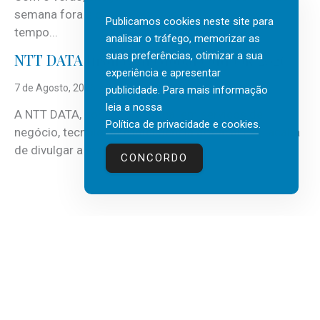
semana fora e os dias em que a casa fica mais
Publicamos cookies neste site para
tempo...
analisar o tráfego, memorizar as
suas preferências, otimizar a sua
NTT DATA Insurtech Global Outlook 2026
experiência e apresentar
7 de Agosto, 2026
publicidade. Para mais informação
leia a nossa
A NTT DATA, consultora global em serviços de
Política de privacidade e cookies
.
negócio, tecnologia e inteligência artificial (IA), acaba
de divulgar a mais recente...
CONCORDO