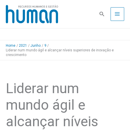
Skip
to
Pesquisa
content
Home
2021
Junho
9
Liderar num mundo ágil e alcançar níveis superiores de inovação e
crescimento
Liderar num
mundo ágil e
alcançar níveis