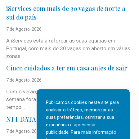
iServices com mais de 30 vagas de norte a
sul do país
7 de Agosto, 2026
A iServices está a reforçar as suas equipas em
Portugal, com mais de 30 vagas em aberto em várias
zonas...
Cinco cuidados a ter em casa antes de sair
7 de Agosto, 2026
Com o verão, chegam também as férias, os fins-de-
semana fora e os dias em que a casa fica mais
Publicamos cookies neste site para
tempo...
analisar o tráfego, memorizar as
suas preferências, otimizar a sua
NTT DATA Insurtech Global Outlook 2026
experiência e apresentar
7 de Agosto, 2026
publicidade. Para mais informação