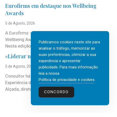
Eurofirms em destaque nos Wellbeing
Awards
5 de Agosto, 2026
A Eurofirms – People first está de regresso aos
Wellbeing Awards, integrando o Top Wellbeing 2026.
Publicamos cookies neste site para
Nesta edição, a multinacional...
analisar o tráfego, memorizar as
suas preferências, otimizar a sua
«Liderar não é um talento místico.»
experiência e apresentar
5 de Agosto, 2026
publicidade. Para mais informação
leia a nossa
Consultor há mais de três décadas nas áreas de
Política de privacidade e cookies
.
Experiência do Cliente, Vendas e Liderança, Manuel
Alçada, diretor executivo da...
CONCORDO