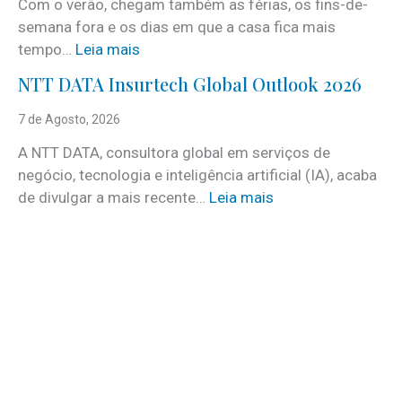
Com o verão, chegam também as férias, os fins-de-
v
semana fora e os dias em que a casa fica mais
i
:
tempo…
Leia mais
c
C
e
NTT DATA Insurtech Global Outlook 2026
i
s
n
7 de Agosto, 2026
c
c
o
A NTT DATA, consultora global em serviços de
o
m
negócio, tecnologia e inteligência artificial (IA), acaba
c
m
:
de divulgar a mais recente…
Leia mais
u
a
N
i
i
T
d
s
T
a
d
D
d
e
A
o
3
T
s
0
A
a
v
I
t
a
n