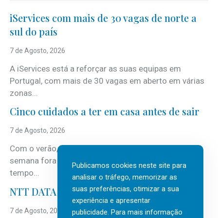
iServices com mais de 30 vagas de norte a
sul do país
7 de Agosto, 2026
A iServices está a reforçar as suas equipas em
Portugal, com mais de 30 vagas em aberto em várias
zonas...
Cinco cuidados a ter em casa antes de sair
7 de Agosto, 2026
Com o verão, chegam também as férias, os fins-de-
semana fora e os dias em que a casa fica mais
Publicamos cookies neste site para
tempo...
analisar o tráfego, memorizar as
suas preferências, otimizar a sua
NTT DATA Insurtech Global Outlook 2026
experiência e apresentar
7 de Agosto, 2026
publicidade. Para mais informação