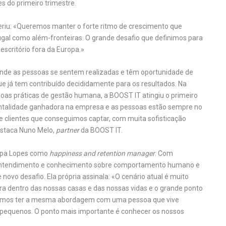
s do primeiro trimestre.
eriu: «Queremos manter o forte ritmo de crescimento que
al como além-fronteiras. O grande desafio que definimos para
scritório fora da Europa.»
 onde as pessoas se sentem realizadas e têm oportunidade de
E que já tem contribuído decididamente para os resultados. Na
 boas práticas de gestão humana, a BOOST IT atingiu o primeiro
ntalidade ganhadora na empresa e as pessoas estão sempre no
de clientes que conseguimos captar, com muita sofisticação
destaca Nuno Melo,
partner
da BOOST IT.
lipa Lopes como
happiness and retention manager
. Com
 entendimento e conhecimento sobre comportamento humano e
ovo desafio. Ela própria assinala: «O cenário atual é muito
a dentro das nossas casas e das nossas vidas e o grande ponto
demos ter a mesma abordagem com uma pessoa que vive
 pequenos. O ponto mais importante é conhecer os nossos