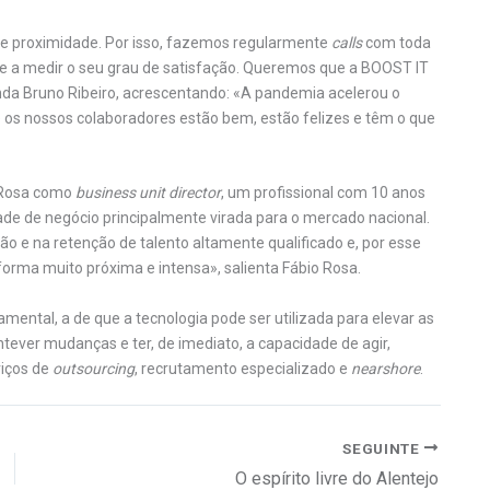
 proximidade. Por isso, fazemos regularmente
calls
com toda
 a medir o seu grau de satisfação. Queremos que a BOOST IT
inda Bruno Ribeiro, acrescentando: «A pandemia acelerou o
 os nossos colaboradores estão bem, estão felizes e têm o que
 Rosa como
business unit director
, um profissional com 10 anos
dade de negócio principalmente virada para o mercado nacional.
o e na retenção de talento altamente qualificado e, por esse
forma muito próxima e intensa», salienta Fábio Rosa.
ntal, a de que a tecnologia pode ser utilizada para elevar as
tever mudanças e ter, de imediato, a capacidade de agir,
viços de
outsourcing
, recrutamento especializado e
nearshore
.
SEGUINTE
O espírito livre do Alentejo