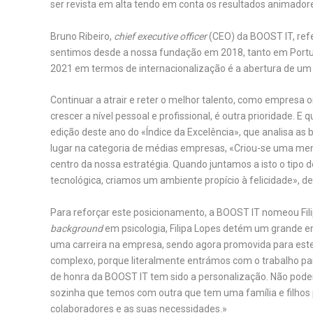
ser revista em alta tendo em conta os resultados animadore
Bruno Ribeiro,
chief executive officer
(CEO) da BOOST IT, ref
sentimos desde a nossa fundação em 2018, tanto em Portug
2021 em termos de internacionalização é a abertura de um e
Continuar a atrair e reter o melhor talento, como empresa
crescer a nível pessoal e profissional, é outra prioridade. 
edição deste ano do «Índice da Excelência», que analisa as
lugar na categoria de médias empresas, «Criou-se uma me
centro da nossa estratégia. Quando juntamos a isto o tipo 
tecnológica, criamos um ambiente propício à felicidade», 
Para reforçar este posicionamento, a BOOST IT nomeou Fi
background
em psicologia, Filipa Lopes detém um grande
uma carreira na empresa, sendo agora promovida para este n
complexo, porque literalmente entrámos com o trabalho par
de honra da BOOST IT tem sido a personalização. Não po
sozinha que temos com outra que tem uma família e filhos
colaboradores e as suas necessidades.»